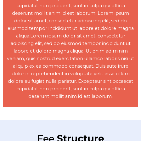
cupidatat non proident, sunt in culpa qui officia
deserunt mollit anim id est laborum. Lorem ipsum
dolor sit amet, consectetur adipiscing elit, sed do
eiusmod tempor incididunt ut labore et dolore magna
aliqua.Lorem ipsum dolor sit amet, consectetur
adipiscing elit, sed do eiusmod tempor incididunt ut
labore et dolore magna aliqua. Ut enim ad minim
veniam, quis nostrud exercitation ullamco laboris nisi ut
aliquip ex ea commodo consequat. Duis aute irure
dolor in reprehenderit in voluptate velit esse cillum
dolore eu fugiat nulla pariatur. Excepteur sint occaecat
cupidatat non proident, sunt in culpa qui officia
deserunt mollit anim id est laborum.
Fee
Structure